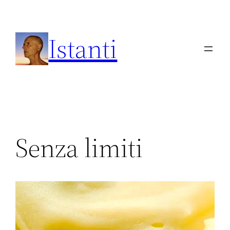
Vai
al
Istanti
contenuto
Senza limiti