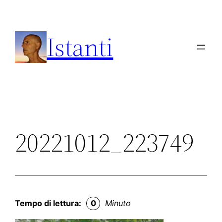
Vai
al
Istanti
contenuto
20221012_223749
Tempo di lettura:
0
Minuto