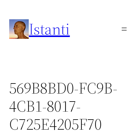
Vai
al
Istanti
contenuto
569B8BD0-FC9B-
4CB1-8017-
C725E4205F70