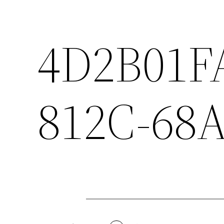
4D2B01F
812C-68