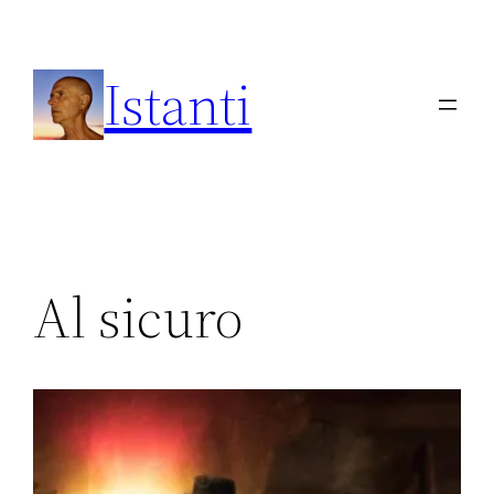
Vai
al
Istanti
contenuto
Al sicuro