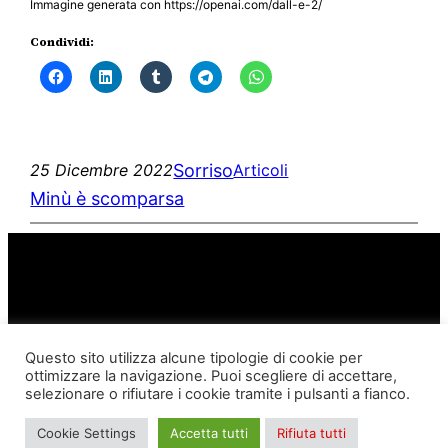
Immagine generata con https://openai.com/dall-e-2/
Condividi:
Sorriso
25 Dicembre 2022
Articoli
Minù è scomparsa
Questo sito utilizza alcune tipologie di cookie per
ottimizzare la navigazione. Puoi scegliere di accettare,
Istanti
Proudly powered by
WordPress
selezionare o rifiutare i cookie tramite i pulsanti a fianco.
Cookie Settings
Accetta tutti
Rifiuta tutti